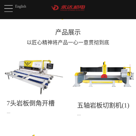
English
产品展示
以匠心精神将产品
一心一意贯彻到底
7头岩板倒角开槽
五轴岩板切割机(1)
机(1)
...
...