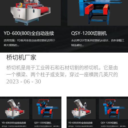
能，不伤石材、瓷砖表
面，不崩边。4、大板
平稳输送进出，切割加
工与上下板分开，便
捷，高效。5、19”显示
屏，按钮、遥杆集成面
板，操作快速、简便。
桥切机厂家
桥切机是用于工业砖石和石材切割的桥切机，它是由
一个横梁、两个柱子或支架，穿过一座横跨几英尺的
2023
-
06
-
30
桥而构成，因其形状而得名。随着石材和工业砖石的
使用越来越广泛，桥切机的需求也越来越大。桥切机
是用于实现快速切割大型石材和工业砖石的机器，具
有高效、节能、环保等优点，是现代建筑行业必不可
少的设备之一。但是，如何选择合适的桥切机厂家也
是很多消费者不得不面对的问题。选择一个靠谱的桥
切机厂家，是保证桥切机使用效果和...