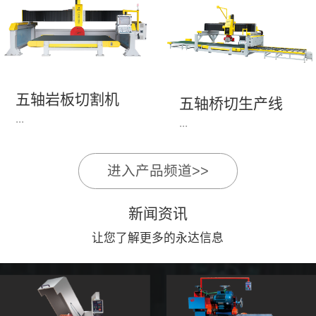
永达机电7头岩板倒角
1、简单易学的编程软
开槽机，该设备采用流
件，直观，快速，易
水线作业，加工效率
学。2、操作系统简单
高，切割速度快，并且
易用；采用进口伺服、
易操作。主要针对岩板
丝杆导轨，高速、平
五轴岩板切割机
陶瓷人造石进行直边斜
五轴桥切生产线
稳、可靠。3、前后刀
...
边修边倒角并开槽。
...
切割，带去毛刺倒角功
能，不伤石材、瓷砖表
面，不崩边。4、大板
进入产品频道>>
1、简单易学的编程软
》》五轴桥切高配型
平稳输送进出，切割加
件，直观，快速，易
（单机）》》永达五轴
工与上下板分开，便
新闻资讯
学。2、操作系统简单
桥切（含输送板材平
捷，高效。5、19”显示
易用；采用进口伺服、
让您了解更多的永达信息
台）
屏，按钮、遥杆集成面
丝杆导轨，高速、平
板，操作快速、简便。
稳、可靠。3、前后刀
切割，带去毛刺倒角功