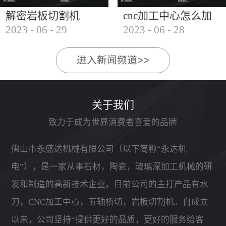
解密岩板切割机
cnc加工中心怎么加
2023
-
06
-
29
2023
-
06
-
28
工石材
进入新闻频道>>
关于我们
致力于成为世界消费者喜爱的品牌
佛山市永盛达机械有限公司（以下简称“永达机
电”），是一家从事石材，陶瓷，玻璃深加工机械的研
发和制造的高新技术企业。目前公司的主打产品有水
刀，CNC加工中心，五轴桥切，岩板切割机。自成立
以来，公司坚持“提供更好的品质，更好的服务给客