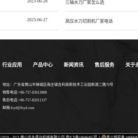
2023
-
06
-
28
三轴水刀厂家怎么选
2023
-
06
-
27
高压水刀切割机厂家电话
行业应用
产品中心
新闻资讯
售后服务
关于
地址：广东省佛山市禅城区南庄镇吉利高新技术工业园新源二路70号
销售电话:+86-757-83613888
售后电话:+86-757-82011337
邮箱:fsyd@fsyd.com
ht ©2019 - 2021 佛山市永盛达机械有限公司
粤ICP备19046467号-1
粤公网安备 4406040