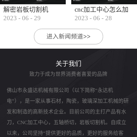
解密岩板切割机
cnc加工中心怎么加
2023
-
06
-
29
2023
-
06
-
28
工石材
进入新闻频道>>
关于我们
致力于成为世界消费者喜爱的品牌
佛山市永盛达机械有限公司（以下简称“永达机
电”），是一家从事石材，陶瓷，玻璃深加工机械的研
发和制造的高新技术企业。目前公司的主打产品有水
刀，CNC加工中心，五轴桥切，岩板切割机。自成立
以来，公司坚持“提供更好的品质，更好的服务给客