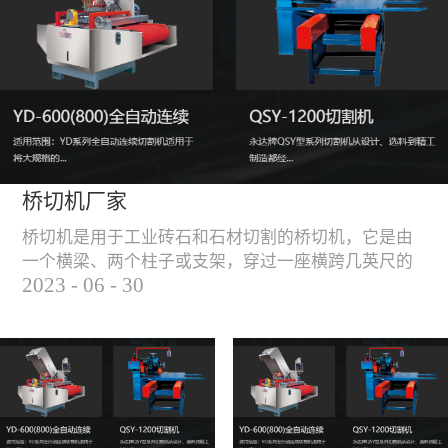
能，不伤石材、瓷砖表
面，不崩边。4、大板
平稳输送进出，切割加
工与上下板分开，便
捷，高效。5、19”显示
屏，按钮、遥杆集成面
板，操作快速、简便。
桥切机厂家
桥切机是用于工业砖石和石材切割的桥切机，它是由
一个横梁、两个柱子或支架，穿过一座横跨几英尺的
2023
-
06
-
30
桥而构成，因其形状而得名。随着石材和工业砖石的
使用越来越广泛，桥切机的需求也越来越大。桥切机
是用于实现快速切割大型石材和工业砖石的机器，具
有高效、节能、环保等优点，是现代建筑行业必不可
少的设备之一。但是，如何选择合适的桥切机厂家也
是很多消费者不得不面对的问题。选择一个靠谱的桥
切机厂家，是保证桥切机使用效果和...