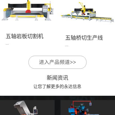
永达机电7头岩板倒角
1、简单易学的编程软
开槽机，该设备采用流
件，直观，快速，易
水线作业，加工效率
学。2、操作系统简单
高，切割速度快，并且
易用；采用进口伺服、
易操作。主要针对岩板
丝杆导轨，高速、平
五轴岩板切割机
陶瓷人造石进行直边斜
五轴桥切生产线
稳、可靠。3、前后刀
...
边修边倒角并开槽。
...
切割，带去毛刺倒角功
能，不伤石材、瓷砖表
面，不崩边。4、大板
进入产品频道>>
1、简单易学的编程软
》》五轴桥切高配型
平稳输送进出，切割加
件，直观，快速，易
（单机）》》永达五轴
工与上下板分开，便
新闻资讯
学。2、操作系统简单
桥切（含输送板材平
捷，高效。5、19”显示
易用；采用进口伺服、
让您了解更多的永达信息
台）
屏，按钮、遥杆集成面
丝杆导轨，高速、平
板，操作快速、简便。
稳、可靠。3、前后刀
切割，带去毛刺倒角功