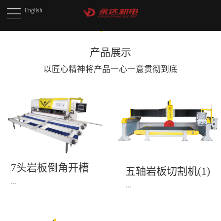
English
产品展示
以匠心精神将产品
一心一意贯彻到底
7头岩板倒角开槽
五轴岩板切割机(1)
机(1)
...
...