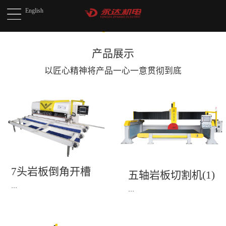
English
产品展示
以匠心精神将产品
一心一意贯彻到底
7头岩板倒角开槽
五轴岩板切割机(1)
机(1)
...
...