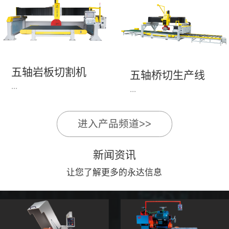
永达机电7头岩板倒角
1、简单易学的编程软
开槽机，该设备采用流
件，直观，快速，易
水线作业，加工效率
学。2、操作系统简单
高，切割速度快，并且
易用；采用进口伺服、
易操作。主要针对岩板
丝杆导轨，高速、平
五轴岩板切割机
陶瓷人造石进行直边斜
五轴桥切生产线
稳、可靠。3、前后刀
...
边修边倒角并开槽。
...
切割，带去毛刺倒角功
能，不伤石材、瓷砖表
面，不崩边。4、大板
进入产品频道>>
1、简单易学的编程软
》》五轴桥切高配型
平稳输送进出，切割加
件，直观，快速，易
（单机）》》永达五轴
工与上下板分开，便
新闻资讯
学。2、操作系统简单
桥切（含输送板材平
捷，高效。5、19”显示
易用；采用进口伺服、
让您了解更多的永达信息
台）
屏，按钮、遥杆集成面
丝杆导轨，高速、平
板，操作快速、简便。
稳、可靠。3、前后刀
切割，带去毛刺倒角功