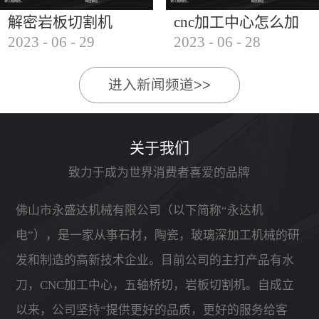
解密岩板切割机
cnc加工中心怎么加
2023
-
06
-
29
2023
-
06
-
28
工石材
进入新闻频道>>
关于我们
致力于成为世界消费者喜爱的品牌
佛山市永盛达机械有限公司（以下简称“永达机
电”），是一家从事石材，陶瓷，玻璃深加工机械的研
发和制造的高新技术企业。目前公司的主打产品有水
刀，CNC加工中心，五轴桥切，岩板切割机。自成立
以来，公司坚持“提供更好的品质，更好的服务给客