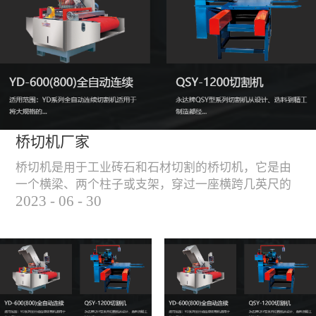
能，不伤石材、瓷砖表
面，不崩边。4、大板
平稳输送进出，切割加
工与上下板分开，便
捷，高效。5、19”显示
屏，按钮、遥杆集成面
板，操作快速、简便。
桥切机厂家
桥切机是用于工业砖石和石材切割的桥切机，它是由
一个横梁、两个柱子或支架，穿过一座横跨几英尺的
2023
-
06
-
30
桥而构成，因其形状而得名。随着石材和工业砖石的
使用越来越广泛，桥切机的需求也越来越大。桥切机
是用于实现快速切割大型石材和工业砖石的机器，具
有高效、节能、环保等优点，是现代建筑行业必不可
少的设备之一。但是，如何选择合适的桥切机厂家也
是很多消费者不得不面对的问题。选择一个靠谱的桥
切机厂家，是保证桥切机使用效果和...