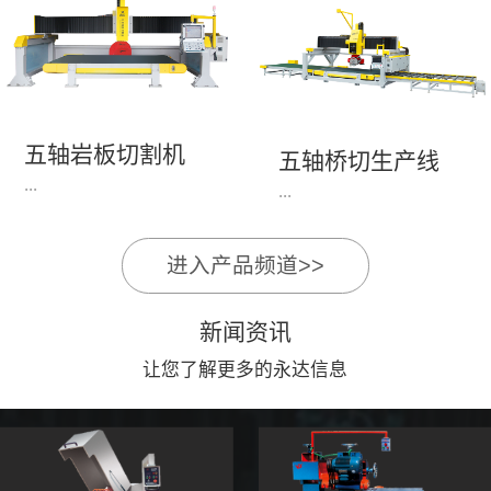
永达机电7头岩板倒角
1、简单易学的编程软
开槽机，该设备采用流
件，直观，快速，易
水线作业，加工效率
学。2、操作系统简单
高，切割速度快，并且
易用；采用进口伺服、
易操作。主要针对岩板
丝杆导轨，高速、平
五轴岩板切割机
陶瓷人造石进行直边斜
五轴桥切生产线
稳、可靠。3、前后刀
...
边修边倒角并开槽。
...
切割，带去毛刺倒角功
能，不伤石材、瓷砖表
面，不崩边。4、大板
进入产品频道>>
1、简单易学的编程软
》》五轴桥切高配型
平稳输送进出，切割加
件，直观，快速，易
（单机）》》永达五轴
工与上下板分开，便
新闻资讯
学。2、操作系统简单
桥切（含输送板材平
捷，高效。5、19”显示
易用；采用进口伺服、
让您了解更多的永达信息
台）
屏，按钮、遥杆集成面
丝杆导轨，高速、平
板，操作快速、简便。
稳、可靠。3、前后刀
切割，带去毛刺倒角功