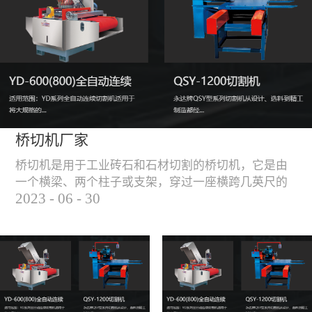
能，不伤石材、瓷砖表
面，不崩边。4、大板
平稳输送进出，切割加
工与上下板分开，便
捷，高效。5、19”显示
屏，按钮、遥杆集成面
板，操作快速、简便。
桥切机厂家
桥切机是用于工业砖石和石材切割的桥切机，它是由
一个横梁、两个柱子或支架，穿过一座横跨几英尺的
2023
-
06
-
30
桥而构成，因其形状而得名。随着石材和工业砖石的
使用越来越广泛，桥切机的需求也越来越大。桥切机
是用于实现快速切割大型石材和工业砖石的机器，具
有高效、节能、环保等优点，是现代建筑行业必不可
少的设备之一。但是，如何选择合适的桥切机厂家也
是很多消费者不得不面对的问题。选择一个靠谱的桥
切机厂家，是保证桥切机使用效果和...