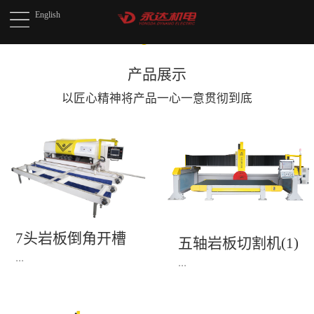
English
产品展示
以匠心精神将产品
一心一意贯彻到底
7头岩板倒角开槽
五轴岩板切割机(1)
机(1)
...
...