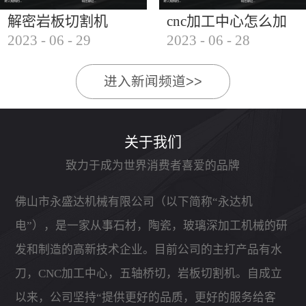
解密岩板切割机
cnc加工中心怎么加
2023
-
06
-
29
2023
-
06
-
28
工石材
进入新闻频道>>
关于我们
致力于成为世界消费者喜爱的品牌
佛山市永盛达机械有限公司（以下简称“永达机
电”），是一家从事石材，陶瓷，玻璃深加工机械的研
发和制造的高新技术企业。目前公司的主打产品有水
刀，CNC加工中心，五轴桥切，岩板切割机。自成立
以来，公司坚持“提供更好的品质，更好的服务给客