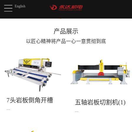
English
产品展示
以匠心精神将产品
一心一意贯彻到底
7头岩板倒角开槽
五轴岩板切割机(1)
机(1)
...
...