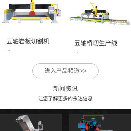
永达机电7头岩板倒角
1、简单易学的编程软
开槽机，该设备采用流
件，直观，快速，易
水线作业，加工效率
学。2、操作系统简单
高，切割速度快，并且
易用；采用进口伺服、
易操作。主要针对岩板
丝杆导轨，高速、平
五轴岩板切割机
陶瓷人造石进行直边斜
五轴桥切生产线
稳、可靠。3、前后刀
...
边修边倒角并开槽。
...
切割，带去毛刺倒角功
能，不伤石材、瓷砖表
面，不崩边。4、大板
进入产品频道>>
1、简单易学的编程软
》》五轴桥切高配型
平稳输送进出，切割加
件，直观，快速，易
（单机）》》永达五轴
工与上下板分开，便
新闻资讯
学。2、操作系统简单
桥切（含输送板材平
捷，高效。5、19”显示
易用；采用进口伺服、
让您了解更多的永达信息
台）
屏，按钮、遥杆集成面
丝杆导轨，高速、平
板，操作快速、简便。
稳、可靠。3、前后刀
切割，带去毛刺倒角功