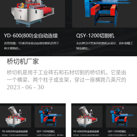
能，不伤石材、瓷砖表
面，不崩边。4、大板
平稳输送进出，切割加
工与上下板分开，便
捷，高效。5、19”显示
屏，按钮、遥杆集成面
板，操作快速、简便。
桥切机厂家
桥切机是用于工业砖石和石材切割的桥切机，它是由
一个横梁、两个柱子或支架，穿过一座横跨几英尺的
2023
-
06
-
30
桥而构成，因其形状而得名。随着石材和工业砖石的
使用越来越广泛，桥切机的需求也越来越大。桥切机
是用于实现快速切割大型石材和工业砖石的机器，具
有高效、节能、环保等优点，是现代建筑行业必不可
少的设备之一。但是，如何选择合适的桥切机厂家也
是很多消费者不得不面对的问题。选择一个靠谱的桥
切机厂家，是保证桥切机使用效果和...