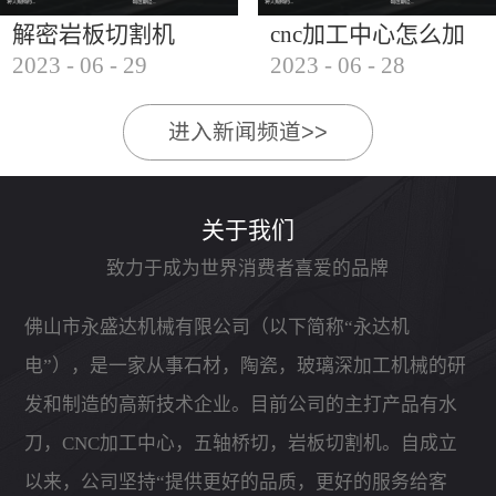
解密岩板切割机
cnc加工中心怎么加
2023
-
06
-
29
2023
-
06
-
28
工石材
进入新闻频道>>
关于我们
致力于成为世界消费者喜爱的品牌
佛山市永盛达机械有限公司（以下简称“永达机
电”），是一家从事石材，陶瓷，玻璃深加工机械的研
发和制造的高新技术企业。目前公司的主打产品有水
刀，CNC加工中心，五轴桥切，岩板切割机。自成立
以来，公司坚持“提供更好的品质，更好的服务给客