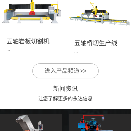
永达机电7头岩板倒角
1、简单易学的编程软
开槽机，该设备采用流
件，直观，快速，易
水线作业，加工效率
学。2、操作系统简单
高，切割速度快，并且
易用；采用进口伺服、
易操作。主要针对岩板
丝杆导轨，高速、平
五轴岩板切割机
陶瓷人造石进行直边斜
五轴桥切生产线
稳、可靠。3、前后刀
...
边修边倒角并开槽。
...
切割，带去毛刺倒角功
能，不伤石材、瓷砖表
面，不崩边。4、大板
进入产品频道>>
1、简单易学的编程软
》》五轴桥切高配型
平稳输送进出，切割加
件，直观，快速，易
（单机）》》永达五轴
工与上下板分开，便
新闻资讯
学。2、操作系统简单
桥切（含输送板材平
捷，高效。5、19”显示
易用；采用进口伺服、
让您了解更多的永达信息
台）
屏，按钮、遥杆集成面
丝杆导轨，高速、平
板，操作快速、简便。
稳、可靠。3、前后刀
切割，带去毛刺倒角功