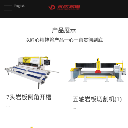
English
产品展示
以匠心精神将产品
一心一意贯彻到底
7头岩板倒角开槽
五轴岩板切割机(1)
机(1)
...
...