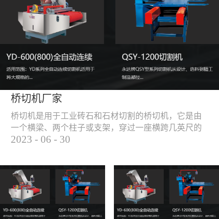
能，不伤石材、瓷砖表
面，不崩边。4、大板
平稳输送进出，切割加
工与上下板分开，便
捷，高效。5、19”显示
屏，按钮、遥杆集成面
板，操作快速、简便。
桥切机厂家
桥切机是用于工业砖石和石材切割的桥切机，它是由
一个横梁、两个柱子或支架，穿过一座横跨几英尺的
2023
-
06
-
30
桥而构成，因其形状而得名。随着石材和工业砖石的
使用越来越广泛，桥切机的需求也越来越大。桥切机
是用于实现快速切割大型石材和工业砖石的机器，具
有高效、节能、环保等优点，是现代建筑行业必不可
少的设备之一。但是，如何选择合适的桥切机厂家也
是很多消费者不得不面对的问题。选择一个靠谱的桥
切机厂家，是保证桥切机使用效果和...