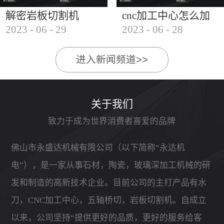
解密岩板切割机
cnc加工中心怎么加
2023
-
06
-
29
2023
-
06
-
28
工石材
进入新闻频道>>
关于我们
致力于成为世界消费者喜爱的品牌
佛山市永盛达机械有限公司（以下简称“永达机
电”），是一家从事石材，陶瓷，玻璃深加工机械的研
发和制造的高新技术企业。目前公司的主打产品有水
刀，CNC加工中心，五轴桥切，岩板切割机。自成立
以来，公司坚持“提供更好的品质，更好的服务给客