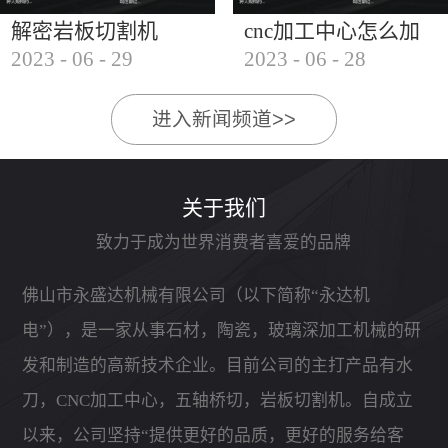
解密岩板切割机
cnc加工中心怎么加
2023
-
06
-
29
2023
-
06
-
28
工石材
进入新闻频道>>
关于我们
致力于成为世界消费者喜爱的品牌
佛山市永盛达机械有限公司（以下简称“永达机
电”），是一家从事石材，陶瓷，玻璃深加工机械的研
发和制造的高新技术企业。目前公司的主打产品有水
刀，CNC加工中心，五轴桥切，岩板切割机。自成立
以来，公司坚持“提供更好的品质，更好的服务给客