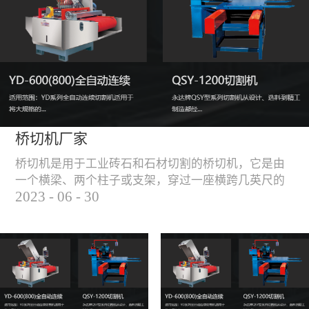
能，不伤石材、瓷砖表
面，不崩边。4、大板
平稳输送进出，切割加
工与上下板分开，便
捷，高效。5、19”显示
屏，按钮、遥杆集成面
板，操作快速、简便。
桥切机厂家
桥切机是用于工业砖石和石材切割的桥切机，它是由
一个横梁、两个柱子或支架，穿过一座横跨几英尺的
2023
-
06
-
30
桥而构成，因其形状而得名。随着石材和工业砖石的
使用越来越广泛，桥切机的需求也越来越大。桥切机
是用于实现快速切割大型石材和工业砖石的机器，具
有高效、节能、环保等优点，是现代建筑行业必不可
少的设备之一。但是，如何选择合适的桥切机厂家也
是很多消费者不得不面对的问题。选择一个靠谱的桥
切机厂家，是保证桥切机使用效果和...