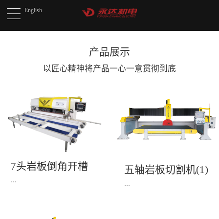
English
产品展示
以匠心精神将产品
一心一意贯彻到底
7头岩板倒角开槽
五轴岩板切割机(1)
机(1)
...
...