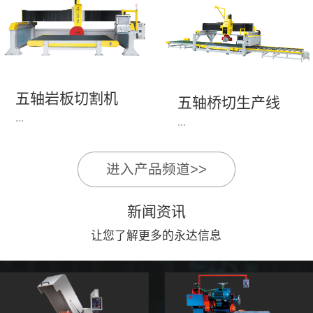
永达机电7头岩板倒角
1、简单易学的编程软
开槽机，该设备采用流
件，直观，快速，易
水线作业，加工效率
学。2、操作系统简单
高，切割速度快，并且
易用；采用进口伺服、
易操作。主要针对岩板
丝杆导轨，高速、平
五轴岩板切割机
陶瓷人造石进行直边斜
五轴桥切生产线
稳、可靠。3、前后刀
...
边修边倒角并开槽。
...
切割，带去毛刺倒角功
能，不伤石材、瓷砖表
面，不崩边。4、大板
进入产品频道>>
1、简单易学的编程软
》》五轴桥切高配型
平稳输送进出，切割加
件，直观，快速，易
（单机）》》永达五轴
工与上下板分开，便
新闻资讯
学。2、操作系统简单
桥切（含输送板材平
捷，高效。5、19”显示
易用；采用进口伺服、
让您了解更多的永达信息
台）
屏，按钮、遥杆集成面
丝杆导轨，高速、平
板，操作快速、简便。
稳、可靠。3、前后刀
切割，带去毛刺倒角功