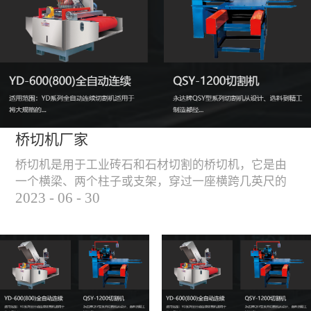
能，不伤石材、瓷砖表
面，不崩边。4、大板
平稳输送进出，切割加
工与上下板分开，便
捷，高效。5、19”显示
屏，按钮、遥杆集成面
板，操作快速、简便。
桥切机厂家
桥切机是用于工业砖石和石材切割的桥切机，它是由
一个横梁、两个柱子或支架，穿过一座横跨几英尺的
2023
-
06
-
30
桥而构成，因其形状而得名。随着石材和工业砖石的
使用越来越广泛，桥切机的需求也越来越大。桥切机
是用于实现快速切割大型石材和工业砖石的机器，具
有高效、节能、环保等优点，是现代建筑行业必不可
少的设备之一。但是，如何选择合适的桥切机厂家也
是很多消费者不得不面对的问题。选择一个靠谱的桥
切机厂家，是保证桥切机使用效果和...