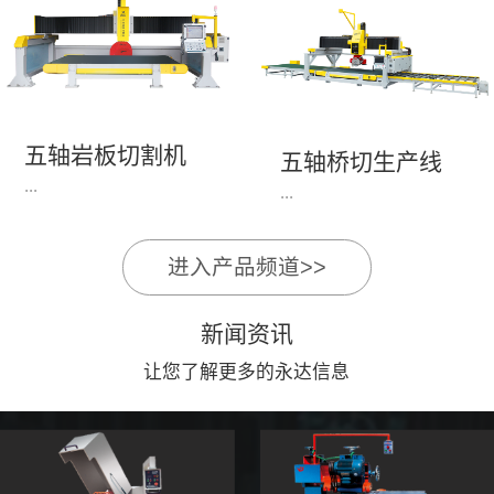
永达机电7头岩板倒角
1、简单易学的编程软
开槽机，该设备采用流
件，直观，快速，易
水线作业，加工效率
学。2、操作系统简单
高，切割速度快，并且
易用；采用进口伺服、
易操作。主要针对岩板
丝杆导轨，高速、平
五轴岩板切割机
陶瓷人造石进行直边斜
五轴桥切生产线
稳、可靠。3、前后刀
...
边修边倒角并开槽。
...
切割，带去毛刺倒角功
能，不伤石材、瓷砖表
面，不崩边。4、大板
进入产品频道>>
1、简单易学的编程软
》》五轴桥切高配型
平稳输送进出，切割加
件，直观，快速，易
（单机）》》永达五轴
工与上下板分开，便
新闻资讯
学。2、操作系统简单
桥切（含输送板材平
捷，高效。5、19”显示
易用；采用进口伺服、
让您了解更多的永达信息
台）
屏，按钮、遥杆集成面
丝杆导轨，高速、平
板，操作快速、简便。
稳、可靠。3、前后刀
切割，带去毛刺倒角功