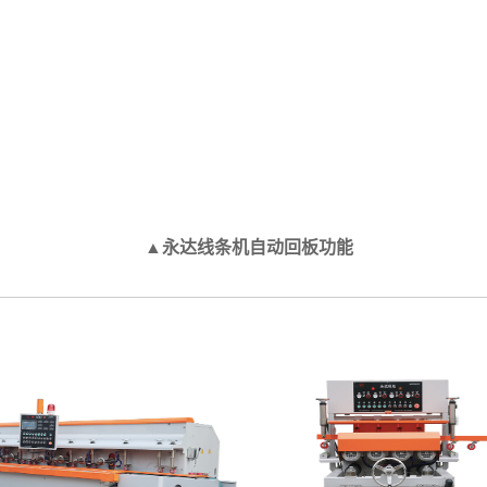
光质量甚至震
了一套智能软
节，加上自锁
靠。
▲永达线条机自动回板功能
远程遥控功能
将无线发送接