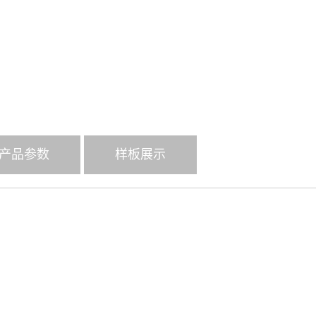
的线条，吸取
取得发展，成功
该线除具有 YX
产品参数
样板展示
自动对刀功能