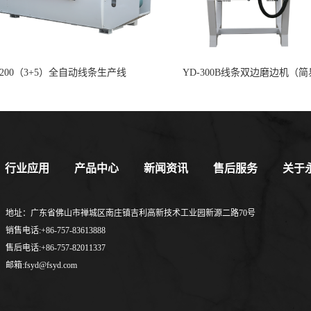
影响，信号稳
必须两个人，
-200（3+5）全自动线条生产线
YD-300B线条双边磨边机（
用遥控器控制
升降或进出的
量。遥控器还
控制，一旦发
行业应用
产品中心
新闻资讯
售后服务
关于
地址：广东省佛山市禅城区南庄镇吉利高新技术工业园新源二路70号
销售电话:+86-757-83613888
售后电话:+86-757-82011337
永达石材线条
邮箱:fsyd@fsyd.com