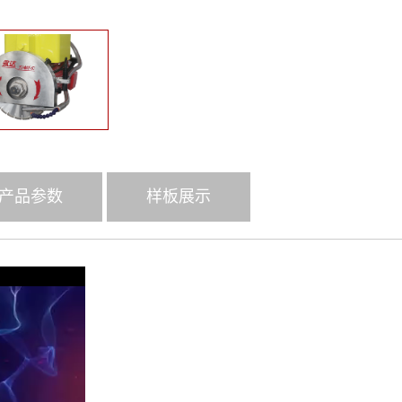
足客户需求，
器。
五轴四联动桥
产品参数
样板展示
■曲面、仿形