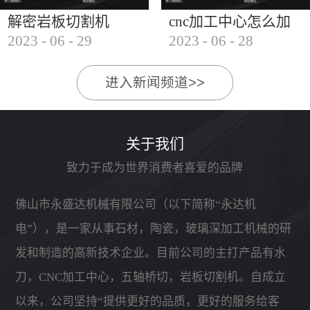
解密岩板切割机
cnc加工中心怎么加
2023
-
06
-
29
2023
-
06
-
28
工石材
进入新闻频道>>
关于我们
致力于成为世界消费者喜爱的品牌
佛山市永盛达机械有限公司（以下简称“永达机
电”），是一家从事石材，陶瓷，玻璃深加工机械的研
发和制造的高新技术企业。目前公司的主打产品有水
刀，CNC加工中心，五轴桥切，岩板切割机。自成立
以来，公司坚持“提供更好的品质，更好的服务给客