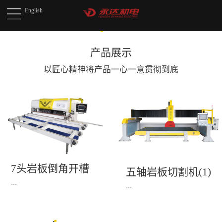
English
产品展示
以匠心精神将产品
一心一意贯彻到底
7头岩板倒角开槽
五轴岩板切割机(1)
机(1)
...
...