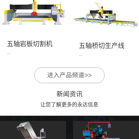
永达机电7头岩板倒角
1、简单易学的编程软
开槽机，该设备采用流
件，直观，快速，易
水线作业，加工效率
学。2、操作系统简单
高，切割速度快，并且
易用；采用进口伺服、
易操作。主要针对岩板
丝杆导轨，高速、平
五轴岩板切割机
陶瓷人造石进行直边斜
五轴桥切生产线
稳、可靠。3、前后刀
...
边修边倒角并开槽。
...
切割，带去毛刺倒角功
能，不伤石材、瓷砖表
面，不崩边。4、大板
进入产品频道>>
1、简单易学的编程软
》》五轴桥切高配型
平稳输送进出，切割加
件，直观，快速，易
（单机）》》永达五轴
工与上下板分开，便
新闻资讯
学。2、操作系统简单
桥切（含输送板材平
捷，高效。5、19”显示
易用；采用进口伺服、
让您了解更多的永达信息
台）
屏，按钮、遥杆集成面
丝杆导轨，高速、平
板，操作快速、简便。
稳、可靠。3、前后刀
切割，带去毛刺倒角功