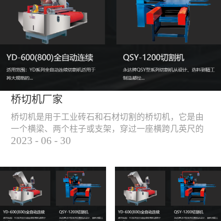
能，不伤石材、瓷砖表
面，不崩边。4、大板
平稳输送进出，切割加
工与上下板分开，便
捷，高效。5、19”显示
屏，按钮、遥杆集成面
板，操作快速、简便。
桥切机厂家
桥切机是用于工业砖石和石材切割的桥切机，它是由
一个横梁、两个柱子或支架，穿过一座横跨几英尺的
2023
-
06
-
30
桥而构成，因其形状而得名。随着石材和工业砖石的
使用越来越广泛，桥切机的需求也越来越大。桥切机
是用于实现快速切割大型石材和工业砖石的机器，具
有高效、节能、环保等优点，是现代建筑行业必不可
少的设备之一。但是，如何选择合适的桥切机厂家也
是很多消费者不得不面对的问题。选择一个靠谱的桥
切机厂家，是保证桥切机使用效果和...