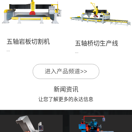
永达机电7头岩板倒角
1、简单易学的编程软
开槽机，该设备采用流
件，直观，快速，易
水线作业，加工效率
学。2、操作系统简单
高，切割速度快，并且
易用；采用进口伺服、
易操作。主要针对岩板
丝杆导轨，高速、平
五轴岩板切割机
陶瓷人造石进行直边斜
五轴桥切生产线
稳、可靠。3、前后刀
...
边修边倒角并开槽。
...
切割，带去毛刺倒角功
能，不伤石材、瓷砖表
面，不崩边。4、大板
进入产品频道>>
1、简单易学的编程软
》》五轴桥切高配型
平稳输送进出，切割加
件，直观，快速，易
（单机）》》永达五轴
工与上下板分开，便
新闻资讯
学。2、操作系统简单
桥切（含输送板材平
捷，高效。5、19”显示
易用；采用进口伺服、
让您了解更多的永达信息
台）
屏，按钮、遥杆集成面
丝杆导轨，高速、平
板，操作快速、简便。
稳、可靠。3、前后刀
切割，带去毛刺倒角功