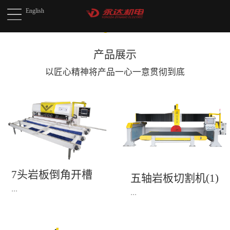
English
产品展示
以匠心精神将产品
一心一意贯彻到底
7头岩板倒角开槽
五轴岩板切割机(1)
机(1)
...
...