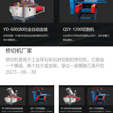
能，不伤石材、瓷砖表
面，不崩边。4、大板
平稳输送进出，切割加
工与上下板分开，便
捷，高效。5、19”显示
屏，按钮、遥杆集成面
板，操作快速、简便。
桥切机厂家
桥切机是用于工业砖石和石材切割的桥切机，它是由
一个横梁、两个柱子或支架，穿过一座横跨几英尺的
2023
-
06
-
30
桥而构成，因其形状而得名。随着石材和工业砖石的
使用越来越广泛，桥切机的需求也越来越大。桥切机
是用于实现快速切割大型石材和工业砖石的机器，具
有高效、节能、环保等优点，是现代建筑行业必不可
少的设备之一。但是，如何选择合适的桥切机厂家也
是很多消费者不得不面对的问题。选择一个靠谱的桥
切机厂家，是保证桥切机使用效果和...