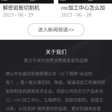
解密岩板切割机
cnc加工中心怎么加
2023
-
06
-
29
2023
-
06
-
28
工石材
进入新闻频道>>
关于我们
致力于成为世界消费者喜爱的品牌
佛山市永盛达机械有限公司（以下简称“永达机
电”），是一家从事石材，陶瓷，玻璃深加工机械的研
发和制造的高新技术企业。目前公司的主打产品有水
刀，CNC加工中心，五轴桥切，岩板切割机。自成立
以来，公司坚持“提供更好的品质，更好的服务给客