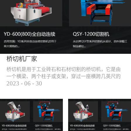
能，不伤石材、瓷砖表
面，不崩边。4、大板
平稳输送进出，切割加
工与上下板分开，便
捷，高效。5、19”显示
屏，按钮、遥杆集成面
板，操作快速、简便。
桥切机厂家
桥切机是用于工业砖石和石材切割的桥切机，它是由
一个横梁、两个柱子或支架，穿过一座横跨几英尺的
2023
-
06
-
30
桥而构成，因其形状而得名。随着石材和工业砖石的
使用越来越广泛，桥切机的需求也越来越大。桥切机
是用于实现快速切割大型石材和工业砖石的机器，具
有高效、节能、环保等优点，是现代建筑行业必不可
少的设备之一。但是，如何选择合适的桥切机厂家也
是很多消费者不得不面对的问题。选择一个靠谱的桥
切机厂家，是保证桥切机使用效果和...