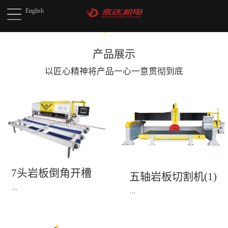
English
产品展示
以匠心精神将产品
一心一意贯彻到底
7头岩板倒角开槽
五轴岩板切割机(1)
机(1)
...
...