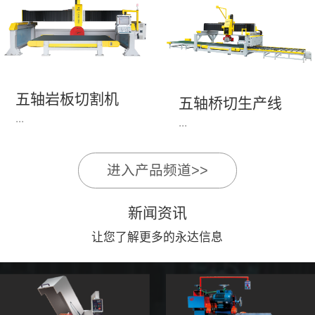
永达机电7头岩板倒角
1、简单易学的编程软
开槽机，该设备采用流
件，直观，快速，易
水线作业，加工效率
学。2、操作系统简单
高，切割速度快，并且
易用；采用进口伺服、
易操作。主要针对岩板
丝杆导轨，高速、平
五轴岩板切割机
陶瓷人造石进行直边斜
五轴桥切生产线
稳、可靠。3、前后刀
...
边修边倒角并开槽。
...
切割，带去毛刺倒角功
能，不伤石材、瓷砖表
面，不崩边。4、大板
进入产品频道>>
1、简单易学的编程软
》》五轴桥切高配型
平稳输送进出，切割加
件，直观，快速，易
（单机）》》永达五轴
工与上下板分开，便
新闻资讯
学。2、操作系统简单
桥切（含输送板材平
捷，高效。5、19”显示
易用；采用进口伺服、
让您了解更多的永达信息
台）
屏，按钮、遥杆集成面
丝杆导轨，高速、平
板，操作快速、简便。
稳、可靠。3、前后刀
切割，带去毛刺倒角功