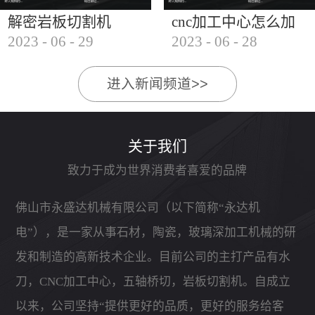
解密岩板切割机
cnc加工中心怎么加
2023
-
06
-
29
2023
-
06
-
28
工石材
进入新闻频道>>
关于我们
致力于成为世界消费者喜爱的品牌
佛山市永盛达机械有限公司（以下简称“永达机
电”），是一家从事石材，陶瓷，玻璃深加工机械的研
发和制造的高新技术企业。目前公司的主打产品有水
刀，CNC加工中心，五轴桥切，岩板切割机。自成立
以来，公司坚持“提供更好的品质，更好的服务给客