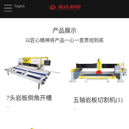
English
产品展示
以匠心精神将产品
一心一意贯彻到底
7头岩板倒角开槽
五轴岩板切割机(1)
机(1)
...
...