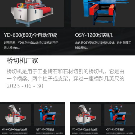
能，不伤石材、瓷砖表
面，不崩边。4、大板
平稳输送进出，切割加
工与上下板分开，便
捷，高效。5、19”显示
屏，按钮、遥杆集成面
板，操作快速、简便。
桥切机厂家
桥切机是用于工业砖石和石材切割的桥切机，它是由
一个横梁、两个柱子或支架，穿过一座横跨几英尺的
2023
-
06
-
30
桥而构成，因其形状而得名。随着石材和工业砖石的
使用越来越广泛，桥切机的需求也越来越大。桥切机
是用于实现快速切割大型石材和工业砖石的机器，具
有高效、节能、环保等优点，是现代建筑行业必不可
少的设备之一。但是，如何选择合适的桥切机厂家也
是很多消费者不得不面对的问题。选择一个靠谱的桥
切机厂家，是保证桥切机使用效果和...