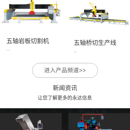
永达机电7头岩板倒角
1、简单易学的编程软
开槽机，该设备采用流
件，直观，快速，易
水线作业，加工效率
学。2、操作系统简单
高，切割速度快，并且
易用；采用进口伺服、
易操作。主要针对岩板
丝杆导轨，高速、平
五轴岩板切割机
陶瓷人造石进行直边斜
五轴桥切生产线
稳、可靠。3、前后刀
...
边修边倒角并开槽。
...
切割，带去毛刺倒角功
能，不伤石材、瓷砖表
面，不崩边。4、大板
进入产品频道>>
1、简单易学的编程软
》》五轴桥切高配型
平稳输送进出，切割加
件，直观，快速，易
（单机）》》永达五轴
工与上下板分开，便
新闻资讯
学。2、操作系统简单
桥切（含输送板材平
捷，高效。5、19”显示
易用；采用进口伺服、
让您了解更多的永达信息
台）
屏，按钮、遥杆集成面
丝杆导轨，高速、平
板，操作快速、简便。
稳、可靠。3、前后刀
切割，带去毛刺倒角功