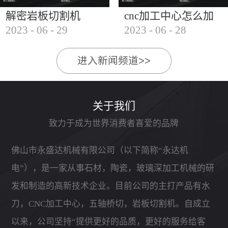
解密岩板切割机
cnc加工中心怎么加
2023
-
06
-
29
2023
-
06
-
28
工石材
进入新闻频道>>
关于我们
致力于成为世界消费者喜爱的品牌
佛山市永盛达机械有限公司（以下简称“永达机
电”），是一家从事石材，陶瓷，玻璃深加工机械的研
发和制造的高新技术企业。目前公司的主打产品有水
刀，CNC加工中心，五轴桥切，岩板切割机。自成立
以来，公司坚持“提供更好的品质，更好的服务给客