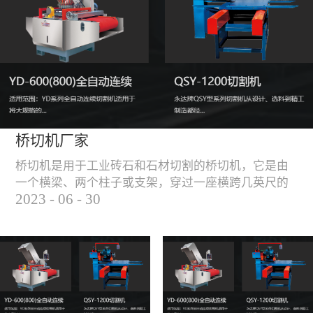
能，不伤石材、瓷砖表
面，不崩边。4、大板
平稳输送进出，切割加
工与上下板分开，便
捷，高效。5、19”显示
屏，按钮、遥杆集成面
板，操作快速、简便。
桥切机厂家
桥切机是用于工业砖石和石材切割的桥切机，它是由
一个横梁、两个柱子或支架，穿过一座横跨几英尺的
2023
-
06
-
30
桥而构成，因其形状而得名。随着石材和工业砖石的
使用越来越广泛，桥切机的需求也越来越大。桥切机
是用于实现快速切割大型石材和工业砖石的机器，具
有高效、节能、环保等优点，是现代建筑行业必不可
少的设备之一。但是，如何选择合适的桥切机厂家也
是很多消费者不得不面对的问题。选择一个靠谱的桥
切机厂家，是保证桥切机使用效果和...