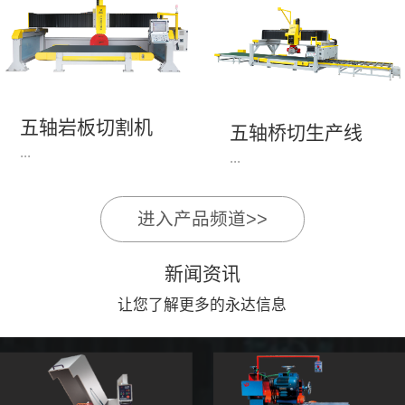
永达机电7头岩板倒角
1、简单易学的编程软
开槽机，该设备采用流
件，直观，快速，易
水线作业，加工效率
学。2、操作系统简单
高，切割速度快，并且
易用；采用进口伺服、
易操作。主要针对岩板
丝杆导轨，高速、平
五轴岩板切割机
陶瓷人造石进行直边斜
五轴桥切生产线
稳、可靠。3、前后刀
...
边修边倒角并开槽。
...
切割，带去毛刺倒角功
能，不伤石材、瓷砖表
面，不崩边。4、大板
进入产品频道>>
1、简单易学的编程软
》》五轴桥切高配型
平稳输送进出，切割加
件，直观，快速，易
（单机）》》永达五轴
工与上下板分开，便
新闻资讯
学。2、操作系统简单
桥切（含输送板材平
捷，高效。5、19”显示
易用；采用进口伺服、
让您了解更多的永达信息
台）
屏，按钮、遥杆集成面
丝杆导轨，高速、平
板，操作快速、简便。
稳、可靠。3、前后刀
切割，带去毛刺倒角功