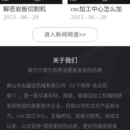
解密岩板切割机
cnc加工中心怎么加
2023
-
06
-
29
2023
-
06
-
28
工石材
进入新闻频道>>
关于我们
致力于成为世界消费者喜爱的品牌
佛山市永盛达机械有限公司（以下简称“永达机
电”），是一家从事石材，陶瓷，玻璃深加工机械的研
发和制造的高新技术企业。目前公司的主打产品有水
刀，CNC加工中心，五轴桥切，岩板切割机。自成立
以来，公司坚持“提供更好的品质，更好的服务给客