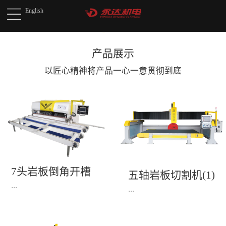
English
产品展示
以匠心精神将产品
一心一意贯彻到底
7头岩板倒角开槽
五轴岩板切割机(1)
机(1)
...
...