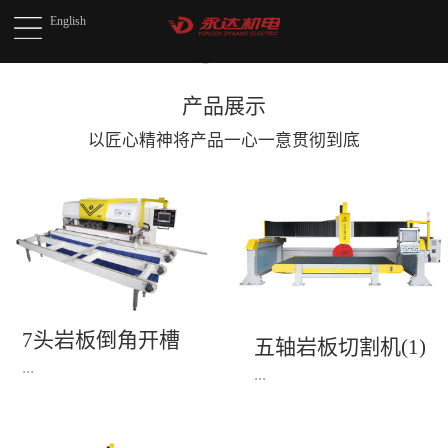
English
产品展示
以匠心精神将产品
一心一意贯彻到底
7头岩板倒角开槽
五轴岩板切割机(1)
机(1)
...
...