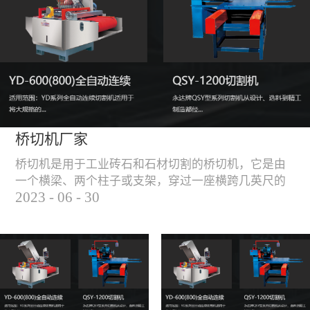
能，不伤石材、瓷砖表
面，不崩边。4、大板
平稳输送进出，切割加
工与上下板分开，便
捷，高效。5、19”显示
屏，按钮、遥杆集成面
板，操作快速、简便。
桥切机厂家
桥切机是用于工业砖石和石材切割的桥切机，它是由
一个横梁、两个柱子或支架，穿过一座横跨几英尺的
2023
-
06
-
30
桥而构成，因其形状而得名。随着石材和工业砖石的
使用越来越广泛，桥切机的需求也越来越大。桥切机
是用于实现快速切割大型石材和工业砖石的机器，具
有高效、节能、环保等优点，是现代建筑行业必不可
少的设备之一。但是，如何选择合适的桥切机厂家也
是很多消费者不得不面对的问题。选择一个靠谱的桥
切机厂家，是保证桥切机使用效果和...