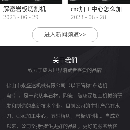
解密岩板切割机
cnc加工中心怎么加
2023
-
06
-
29
2023
-
06
-
28
工石材
进入新闻频道>>
关于我们
致力于成为世界消费者喜爱的品牌
佛山市永盛达机械有限公司（以下简称“永达机
电”），是一家从事石材，陶瓷，玻璃深加工机械的研
发和制造的高新技术企业。目前公司的主打产品有水
刀，CNC加工中心，五轴桥切，岩板切割机。自成立
以来，公司坚持“提供更好的品质，更好的服务给客