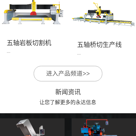
永达机电7头岩板倒角
1、简单易学的编程软
开槽机，该设备采用流
件，直观，快速，易
水线作业，加工效率
学。2、操作系统简单
高，切割速度快，并且
易用；采用进口伺服、
易操作。主要针对岩板
丝杆导轨，高速、平
五轴岩板切割机
陶瓷人造石进行直边斜
五轴桥切生产线
稳、可靠。3、前后刀
...
边修边倒角并开槽。
...
切割，带去毛刺倒角功
能，不伤石材、瓷砖表
面，不崩边。4、大板
进入产品频道>>
1、简单易学的编程软
》》五轴桥切高配型
平稳输送进出，切割加
件，直观，快速，易
（单机）》》永达五轴
工与上下板分开，便
新闻资讯
学。2、操作系统简单
桥切（含输送板材平
捷，高效。5、19”显示
易用；采用进口伺服、
让您了解更多的永达信息
台）
屏，按钮、遥杆集成面
丝杆导轨，高速、平
板，操作快速、简便。
稳、可靠。3、前后刀
切割，带去毛刺倒角功