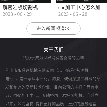
解密岩板切割机
cnc加工中心怎么加
2023
-
06
-
29
2023
-
06
-
28
工石材
进入新闻频道>>
关于我们
致力于成为世界消费者喜爱的品牌
佛山市永盛达机械有限公司（以下简称“永达机
电”），是一家从事石材，陶瓷，玻璃深加工机械的研
发和制造的高新技术企业。目前公司的主打产品有水
刀，CNC加工中心，五轴桥切，岩板切割机。自成立
以来，公司坚持“提供更好的品质，更好的服务给客