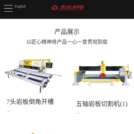
English
产品展示
以匠心精神将产品
一心一意贯彻到底
7头岩板倒角开槽
五轴岩板切割机(1)
机(1)
...
...