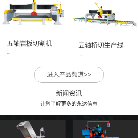
永达机电7头岩板倒角
1、简单易学的编程软
开槽机，该设备采用流
件，直观，快速，易
水线作业，加工效率
学。2、操作系统简单
高，切割速度快，并且
易用；采用进口伺服、
易操作。主要针对岩板
丝杆导轨，高速、平
五轴岩板切割机
陶瓷人造石进行直边斜
五轴桥切生产线
稳、可靠。3、前后刀
...
边修边倒角并开槽。
...
切割，带去毛刺倒角功
能，不伤石材、瓷砖表
面，不崩边。4、大板
进入产品频道>>
1、简单易学的编程软
》》五轴桥切高配型
平稳输送进出，切割加
件，直观，快速，易
（单机）》》永达五轴
工与上下板分开，便
新闻资讯
学。2、操作系统简单
桥切（含输送板材平
捷，高效。5、19”显示
易用；采用进口伺服、
让您了解更多的永达信息
台）
屏，按钮、遥杆集成面
丝杆导轨，高速、平
板，操作快速、简便。
稳、可靠。3、前后刀
切割，带去毛刺倒角功