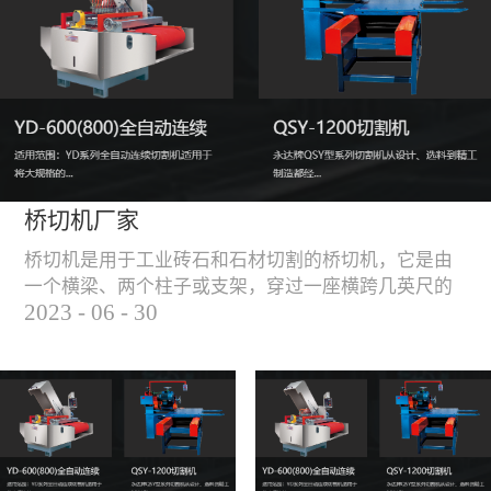
能，不伤石材、瓷砖表
面，不崩边。4、大板
平稳输送进出，切割加
工与上下板分开，便
捷，高效。5、19”显示
屏，按钮、遥杆集成面
板，操作快速、简便。
桥切机厂家
桥切机是用于工业砖石和石材切割的桥切机，它是由
一个横梁、两个柱子或支架，穿过一座横跨几英尺的
2023
-
06
-
30
桥而构成，因其形状而得名。随着石材和工业砖石的
使用越来越广泛，桥切机的需求也越来越大。桥切机
是用于实现快速切割大型石材和工业砖石的机器，具
有高效、节能、环保等优点，是现代建筑行业必不可
少的设备之一。但是，如何选择合适的桥切机厂家也
是很多消费者不得不面对的问题。选择一个靠谱的桥
切机厂家，是保证桥切机使用效果和...