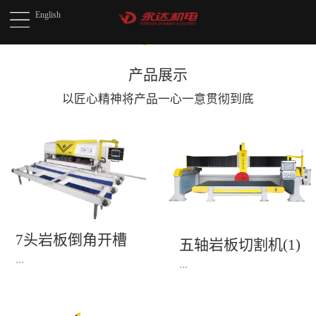
English
产品展示
以匠心精神将产品
一心一意贯彻到底
7头岩板倒角开槽
五轴岩板切割机(1)
机(1)
...
...