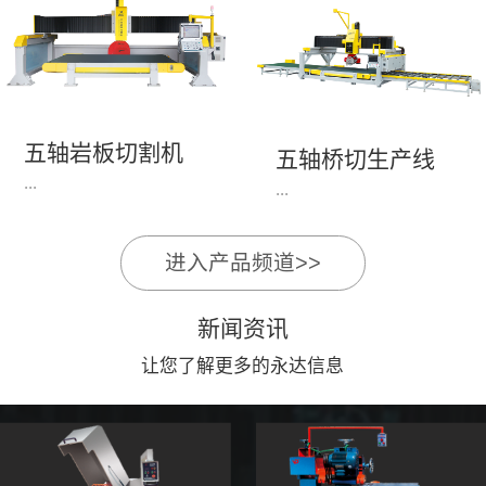
永达机电7头岩板倒角
1、简单易学的编程软
开槽机，该设备采用流
件，直观，快速，易
水线作业，加工效率
学。2、操作系统简单
高，切割速度快，并且
易用；采用进口伺服、
易操作。主要针对岩板
丝杆导轨，高速、平
五轴岩板切割机
陶瓷人造石进行直边斜
五轴桥切生产线
稳、可靠。3、前后刀
...
边修边倒角并开槽。
...
切割，带去毛刺倒角功
能，不伤石材、瓷砖表
面，不崩边。4、大板
进入产品频道>>
1、简单易学的编程软
》》五轴桥切高配型
平稳输送进出，切割加
件，直观，快速，易
（单机）》》永达五轴
工与上下板分开，便
新闻资讯
学。2、操作系统简单
桥切（含输送板材平
捷，高效。5、19”显示
易用；采用进口伺服、
让您了解更多的永达信息
台）
屏，按钮、遥杆集成面
丝杆导轨，高速、平
板，操作快速、简便。
稳、可靠。3、前后刀
切割，带去毛刺倒角功