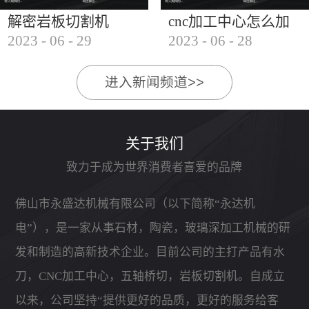
解密岩板切割机
cnc加工中心怎么加
2023
-
06
-
29
2023
-
06
-
28
工石材
进入新闻频道>>
关于我们
致力于成为世界消费者喜爱的品牌
佛山市永盛达机械有限公司（以下简称“永达机
电”），是一家从事石材，陶瓷，玻璃深加工机械的研
发和制造的高新技术企业。目前公司的主打产品有水
刀，CNC加工中心，五轴桥切，岩板切割机。自成立
以来，公司坚持“提供更好的品质，更好的服务给客