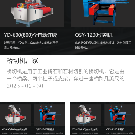
能，不伤石材、瓷砖表
面，不崩边。4、大板
平稳输送进出，切割加
工与上下板分开，便
捷，高效。5、19”显示
屏，按钮、遥杆集成面
板，操作快速、简便。
桥切机厂家
桥切机是用于工业砖石和石材切割的桥切机，它是由
一个横梁、两个柱子或支架，穿过一座横跨几英尺的
2023
-
06
-
30
桥而构成，因其形状而得名。随着石材和工业砖石的
使用越来越广泛，桥切机的需求也越来越大。桥切机
是用于实现快速切割大型石材和工业砖石的机器，具
有高效、节能、环保等优点，是现代建筑行业必不可
少的设备之一。但是，如何选择合适的桥切机厂家也
是很多消费者不得不面对的问题。选择一个靠谱的桥
切机厂家，是保证桥切机使用效果和...