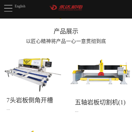
English
产品展示
以匠心精神将产品
一心一意贯彻到底
7头岩板倒角开槽
五轴岩板切割机(1)
机(1)
...
...