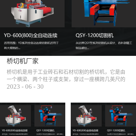
能，不伤石材、瓷砖表
面，不崩边。4、大板
平稳输送进出，切割加
工与上下板分开，便
捷，高效。5、19”显示
屏，按钮、遥杆集成面
板，操作快速、简便。
桥切机厂家
桥切机是用于工业砖石和石材切割的桥切机，它是由
一个横梁、两个柱子或支架，穿过一座横跨几英尺的
2023
-
06
-
30
桥而构成，因其形状而得名。随着石材和工业砖石的
使用越来越广泛，桥切机的需求也越来越大。桥切机
是用于实现快速切割大型石材和工业砖石的机器，具
有高效、节能、环保等优点，是现代建筑行业必不可
少的设备之一。但是，如何选择合适的桥切机厂家也
是很多消费者不得不面对的问题。选择一个靠谱的桥
切机厂家，是保证桥切机使用效果和...