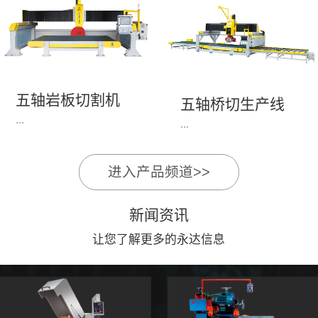
永达机电7头岩板倒角
1、简单易学的编程软
开槽机，该设备采用流
件，直观，快速，易
水线作业，加工效率
学。2、操作系统简单
高，切割速度快，并且
易用；采用进口伺服、
易操作。主要针对岩板
丝杆导轨，高速、平
五轴岩板切割机
陶瓷人造石进行直边斜
五轴桥切生产线
稳、可靠。3、前后刀
...
边修边倒角并开槽。
...
切割，带去毛刺倒角功
能，不伤石材、瓷砖表
面，不崩边。4、大板
进入产品频道>>
1、简单易学的编程软
》》五轴桥切高配型
平稳输送进出，切割加
件，直观，快速，易
（单机）》》永达五轴
工与上下板分开，便
新闻资讯
学。2、操作系统简单
桥切（含输送板材平
捷，高效。5、19”显示
易用；采用进口伺服、
让您了解更多的永达信息
台）
屏，按钮、遥杆集成面
丝杆导轨，高速、平
板，操作快速、简便。
稳、可靠。3、前后刀
切割，带去毛刺倒角功