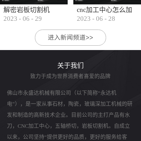
解密岩板切割机
cnc加工中心怎么加
2023
-
06
-
29
2023
-
06
-
28
工石材
进入新闻频道>>
关于我们
致力于成为世界消费者喜爱的品牌
佛山市永盛达机械有限公司（以下简称“永达机
电”），是一家从事石材，陶瓷，玻璃深加工机械的研
发和制造的高新技术企业。目前公司的主打产品有水
刀，CNC加工中心，五轴桥切，岩板切割机。自成立
以来，公司坚持“提供更好的品质，更好的服务给客