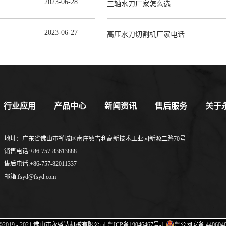
2023
-
06
-
28
三轴水刀厂家怎么选
2023
-
06
-
27
高压水刀切割机厂家电话
行业应用
产品中心
新闻资讯
售后服务
关于
地址：广东省佛山市禅城区南庄镇吉利高新技术工业园新源二路70号
销售电话:+86-757-83613888
售后电话:+86-757-82011337
邮箱:fsyd@fsyd.com
ht ©2019 - 2021 佛山市永盛达机械有限公司
粤ICP备19046467号-1
粤公网安备 4406040