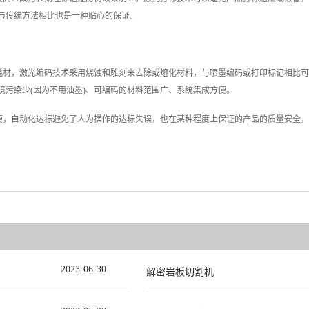
与传统方法相比也是一种贴心的保证。
耗材，激光编码技术采用烧蚀和雕刻来去除或熔化材料，与喷墨编码或打印标记相比可
污染少(因为不用油墨)、可编码的材料范围广、系统集成方便。
便，自动化达标避免了人为操作的达标失误，也在某种程度上保证的产品的质量安全，
2023
-
06
-
30
解密岩板切割机