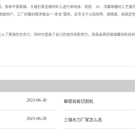
割，各种平面玻璃、大理石等坚硬材料上进行单线体、铣底、3D、浮雕等雕刻工艺操
根据用户、工厂的雕刻需求推出“一条龙”服务，且专注于以高效率、高精度、高稳定
注入了更强的生命力，同时也提高了自己的地位和影响力。而高品质的玻璃雕刻机具有
2023
-
06
-
30
解密岩板切割机
2023
-
06
-
28
三轴水刀厂家怎么选