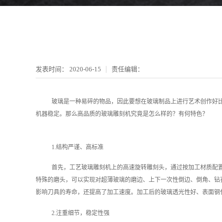
发表时间：
2020-06-15
责任编辑：
玻璃是一种易碎的物品，因此要想在玻璃制品上进行艺术创作好比
机器稳定。那么高品质的玻璃雕刻机究竟是怎么样的？有何特色？
1.结构严谨、高标准
首先，工艺玻璃雕刻机上的高速旋转雕刻头，通过按加工材质配
特殊的磨头，可以实现对超薄玻璃的磨边、上下一次性倒边、倒角、钻
影响刀具的寿命，还提高了加工速度。加工后的玻璃透光性好、表面钢
2.注重细节，稳定性强