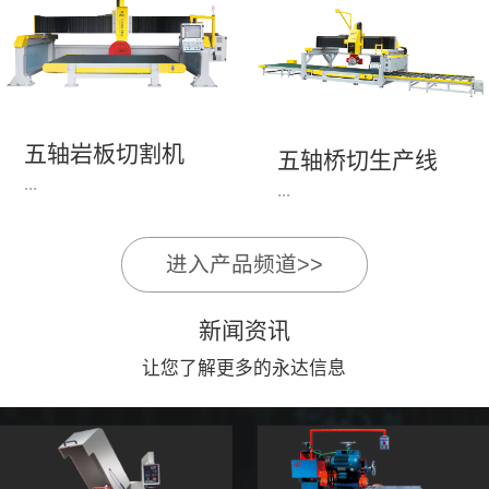
永达机电7头岩板倒角
1、简单易学的编程软
开槽机，该设备采用流
件，直观，快速，易
水线作业，加工效率
学。2、操作系统简单
高，切割速度快，并且
易用；采用进口伺服、
易操作。主要针对岩板
丝杆导轨，高速、平
五轴岩板切割机
陶瓷人造石进行直边斜
五轴桥切生产线
稳、可靠。3、前后刀
...
边修边倒角并开槽。
...
切割，带去毛刺倒角功
能，不伤石材、瓷砖表
面，不崩边。4、大板
进入产品频道>>
1、简单易学的编程软
》》五轴桥切高配型
平稳输送进出，切割加
件，直观，快速，易
（单机）》》永达五轴
工与上下板分开，便
新闻资讯
学。2、操作系统简单
桥切（含输送板材平
捷，高效。5、19”显示
易用；采用进口伺服、
让您了解更多的永达信息
台）
屏，按钮、遥杆集成面
丝杆导轨，高速、平
板，操作快速、简便。
稳、可靠。3、前后刀
切割，带去毛刺倒角功