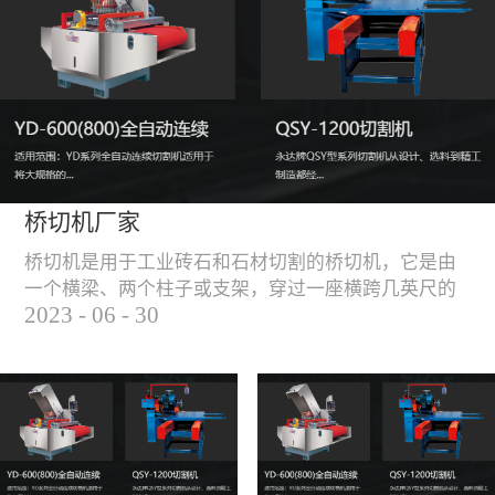
能，不伤石材、瓷砖表
面，不崩边。4、大板
平稳输送进出，切割加
工与上下板分开，便
捷，高效。5、19”显示
屏，按钮、遥杆集成面
板，操作快速、简便。
桥切机厂家
桥切机是用于工业砖石和石材切割的桥切机，它是由
一个横梁、两个柱子或支架，穿过一座横跨几英尺的
2023
-
06
-
30
桥而构成，因其形状而得名。随着石材和工业砖石的
使用越来越广泛，桥切机的需求也越来越大。桥切机
是用于实现快速切割大型石材和工业砖石的机器，具
有高效、节能、环保等优点，是现代建筑行业必不可
少的设备之一。但是，如何选择合适的桥切机厂家也
是很多消费者不得不面对的问题。选择一个靠谱的桥
切机厂家，是保证桥切机使用效果和...