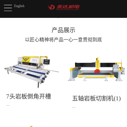
English
产品展示
以匠心精神将产品
一心一意贯彻到底
7头岩板倒角开槽
五轴岩板切割机(1)
机(1)
...
...