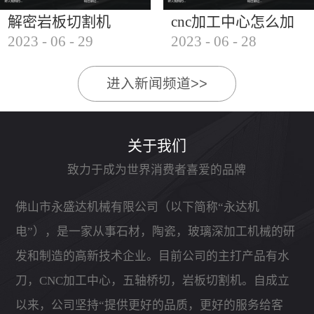
解密岩板切割机
cnc加工中心怎么加
2023
-
06
-
29
2023
-
06
-
28
工石材
进入新闻频道>>
关于我们
致力于成为世界消费者喜爱的品牌
佛山市永盛达机械有限公司（以下简称“永达机
电”），是一家从事石材，陶瓷，玻璃深加工机械的研
发和制造的高新技术企业。目前公司的主打产品有水
刀，CNC加工中心，五轴桥切，岩板切割机。自成立
以来，公司坚持“提供更好的品质，更好的服务给客