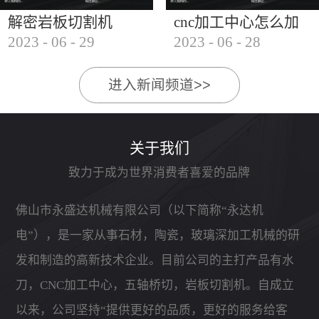
解密岩板切割机
cnc加工中心怎么加
2023
-
06
-
29
2023
-
06
-
28
工石材
进入新闻频道>>
关于我们
致力于成为世界消费者喜爱的品牌
佛山市永盛达机械有限公司（以下简称“永达机
电”），是一家从事石材，陶瓷，玻璃深加工机械的研
发和制造的高新技术企业。目前公司的主打产品有水
刀，CNC加工中心，五轴桥切，岩板切割机。自成立
以来，公司坚持“提供更好的品质，更好的服务给客