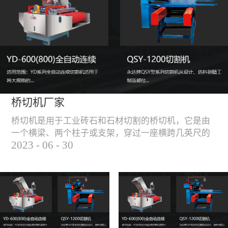
能，不伤石材、瓷砖表
面，不崩边。4、大板
平稳输送进出，切割加
工与上下板分开，便
捷，高效。5、19”显示
屏，按钮、遥杆集成面
板，操作快速、简便。
桥切机厂家
桥切机是用于工业砖石和石材切割的桥切机，它是由
一个横梁、两个柱子或支架，穿过一座横跨几英尺的
2023
-
06
-
30
桥而构成，因其形状而得名。随着石材和工业砖石的
使用越来越广泛，桥切机的需求也越来越大。桥切机
是用于实现快速切割大型石材和工业砖石的机器，具
有高效、节能、环保等优点，是现代建筑行业必不可
少的设备之一。但是，如何选择合适的桥切机厂家也
是很多消费者不得不面对的问题。选择一个靠谱的桥
切机厂家，是保证桥切机使用效果和...