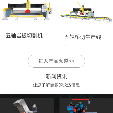
永达机电7头岩板倒角
1、简单易学的编程软
开槽机，该设备采用流
件，直观，快速，易
水线作业，加工效率
学。2、操作系统简单
高，切割速度快，并且
易用；采用进口伺服、
易操作。主要针对岩板
丝杆导轨，高速、平
五轴岩板切割机
陶瓷人造石进行直边斜
五轴桥切生产线
稳、可靠。3、前后刀
...
边修边倒角并开槽。
...
切割，带去毛刺倒角功
能，不伤石材、瓷砖表
面，不崩边。4、大板
进入产品频道>>
1、简单易学的编程软
》》五轴桥切高配型
平稳输送进出，切割加
件，直观，快速，易
（单机）》》永达五轴
工与上下板分开，便
新闻资讯
学。2、操作系统简单
桥切（含输送板材平
捷，高效。5、19”显示
易用；采用进口伺服、
让您了解更多的永达信息
台）
屏，按钮、遥杆集成面
丝杆导轨，高速、平
板，操作快速、简便。
稳、可靠。3、前后刀
切割，带去毛刺倒角功