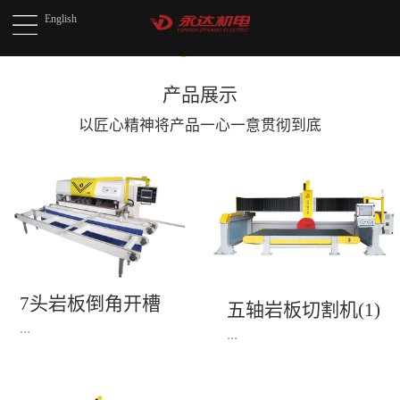
English
产品展示
以匠心精神将产品
一心一意贯彻到底
7头岩板倒角开槽
五轴岩板切割机(1)
机(1)
...
...