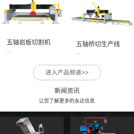
永达机电7头岩板倒角
1、简单易学的编程软
开槽机，该设备采用流
件，直观，快速，易
水线作业，加工效率
学。2、操作系统简单
高，切割速度快，并且
易用；采用进口伺服、
易操作。主要针对岩板
丝杆导轨，高速、平
五轴岩板切割机
陶瓷人造石进行直边斜
五轴桥切生产线
稳、可靠。3、前后刀
...
边修边倒角并开槽。
...
切割，带去毛刺倒角功
能，不伤石材、瓷砖表
面，不崩边。4、大板
进入产品频道>>
1、简单易学的编程软
》》五轴桥切高配型
平稳输送进出，切割加
件，直观，快速，易
（单机）》》永达五轴
工与上下板分开，便
新闻资讯
学。2、操作系统简单
桥切（含输送板材平
捷，高效。5、19”显示
易用；采用进口伺服、
让您了解更多的永达信息
台）
屏，按钮、遥杆集成面
丝杆导轨，高速、平
板，操作快速、简便。
稳、可靠。3、前后刀
切割，带去毛刺倒角功