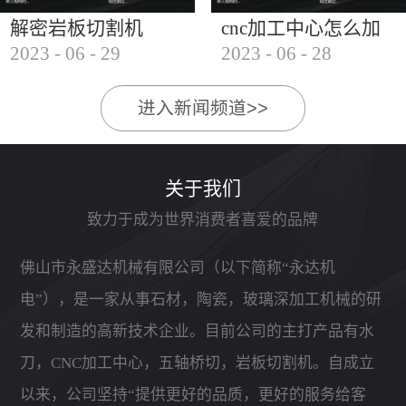
解密岩板切割机
cnc加工中心怎么加
2023
-
06
-
29
2023
-
06
-
28
工石材
进入新闻频道>>
关于我们
致力于成为世界消费者喜爱的品牌
佛山市永盛达机械有限公司（以下简称“永达机
电”），是一家从事石材，陶瓷，玻璃深加工机械的研
发和制造的高新技术企业。目前公司的主打产品有水
刀，CNC加工中心，五轴桥切，岩板切割机。自成立
以来，公司坚持“提供更好的品质，更好的服务给客