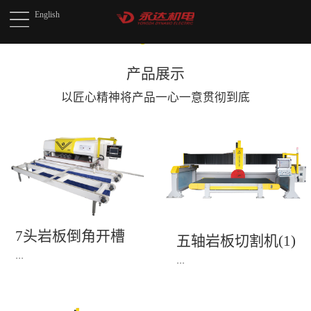
English
产品展示
以匠心精神将产品
一心一意贯彻到底
7头岩板倒角开槽
五轴岩板切割机(1)
机(1)
...
...