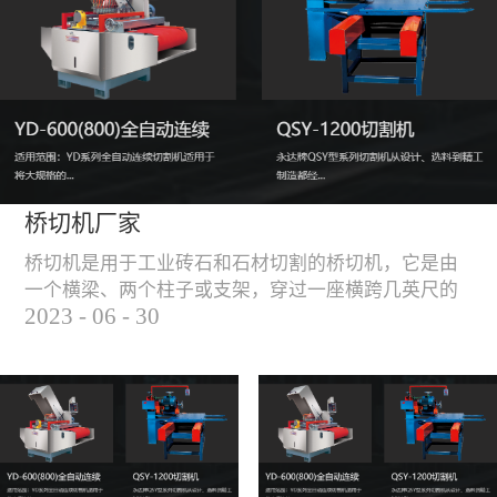
能，不伤石材、瓷砖表
面，不崩边。4、大板
平稳输送进出，切割加
工与上下板分开，便
捷，高效。5、19”显示
屏，按钮、遥杆集成面
板，操作快速、简便。
桥切机厂家
桥切机是用于工业砖石和石材切割的桥切机，它是由
一个横梁、两个柱子或支架，穿过一座横跨几英尺的
2023
-
06
-
30
桥而构成，因其形状而得名。随着石材和工业砖石的
使用越来越广泛，桥切机的需求也越来越大。桥切机
是用于实现快速切割大型石材和工业砖石的机器，具
有高效、节能、环保等优点，是现代建筑行业必不可
少的设备之一。但是，如何选择合适的桥切机厂家也
是很多消费者不得不面对的问题。选择一个靠谱的桥
切机厂家，是保证桥切机使用效果和...