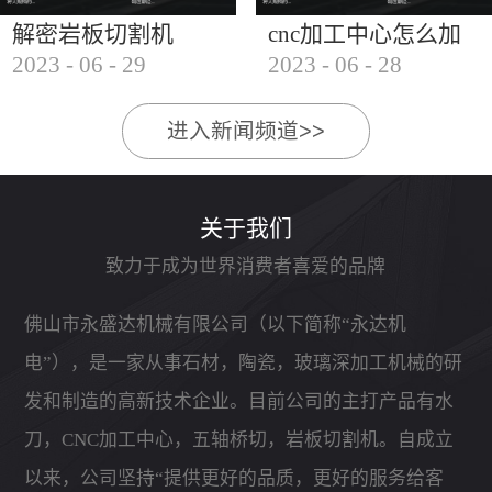
解密岩板切割机
cnc加工中心怎么加
2023
-
06
-
29
2023
-
06
-
28
工石材
进入新闻频道>>
关于我们
致力于成为世界消费者喜爱的品牌
佛山市永盛达机械有限公司（以下简称“永达机
电”），是一家从事石材，陶瓷，玻璃深加工机械的研
发和制造的高新技术企业。目前公司的主打产品有水
刀，CNC加工中心，五轴桥切，岩板切割机。自成立
以来，公司坚持“提供更好的品质，更好的服务给客