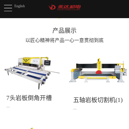
English
产品展示
以匠心精神将产品
一心一意贯彻到底
7头岩板倒角开槽
五轴岩板切割机(1)
机(1)
...
...