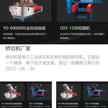
能，不伤石材、瓷砖表
面，不崩边。4、大板
平稳输送进出，切割加
工与上下板分开，便
捷，高效。5、19”显示
屏，按钮、遥杆集成面
板，操作快速、简便。
桥切机厂家
桥切机是用于工业砖石和石材切割的桥切机，它是由
一个横梁、两个柱子或支架，穿过一座横跨几英尺的
2023
-
06
-
30
桥而构成，因其形状而得名。随着石材和工业砖石的
使用越来越广泛，桥切机的需求也越来越大。桥切机
是用于实现快速切割大型石材和工业砖石的机器，具
有高效、节能、环保等优点，是现代建筑行业必不可
少的设备之一。但是，如何选择合适的桥切机厂家也
是很多消费者不得不面对的问题。选择一个靠谱的桥
切机厂家，是保证桥切机使用效果和...