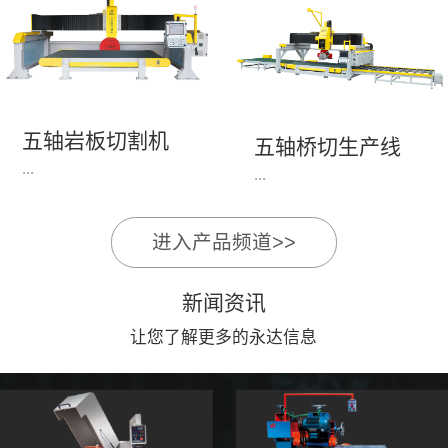
永达机电7头岩板倒角
1、简单易学的编程软
开槽机，该设备采用流
件，直观，快速，易
水线作业，加工效率
学。2、操作系统简单
高，切割速度快，并且
易用；采用进口伺服、
易操作。主要针对岩板
丝杆导轨，高速、平
五轴岩板切割机
陶瓷人造石进行直边斜
五轴桥切生产线
稳、可靠。3、前后刀
...
边修边倒角并开槽。
...
切割，带去毛刺倒角功
能，不伤石材、瓷砖表
面，不崩边。4、大板
进入产品频道>>
1、简单易学的编程软
》》五轴桥切高配型
平稳输送进出，切割加
件，直观，快速，易
（单机）》》永达五轴
工与上下板分开，便
新闻资讯
学。2、操作系统简单
桥切（含输送板材平
捷，高效。5、19”显示
易用；采用进口伺服、
让您了解更多的永达信息
台）
屏，按钮、遥杆集成面
丝杆导轨，高速、平
板，操作快速、简便。
稳、可靠。3、前后刀
切割，带去毛刺倒角功