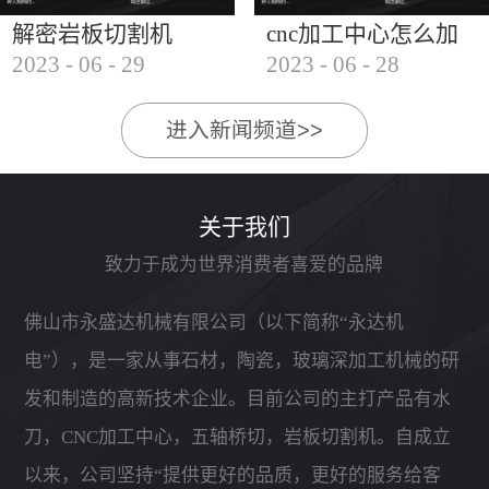
解密岩板切割机
cnc加工中心怎么加
2023
-
06
-
29
2023
-
06
-
28
工石材
进入新闻频道>>
关于我们
致力于成为世界消费者喜爱的品牌
佛山市永盛达机械有限公司（以下简称“永达机
电”），是一家从事石材，陶瓷，玻璃深加工机械的研
发和制造的高新技术企业。目前公司的主打产品有水
刀，CNC加工中心，五轴桥切，岩板切割机。自成立
以来，公司坚持“提供更好的品质，更好的服务给客