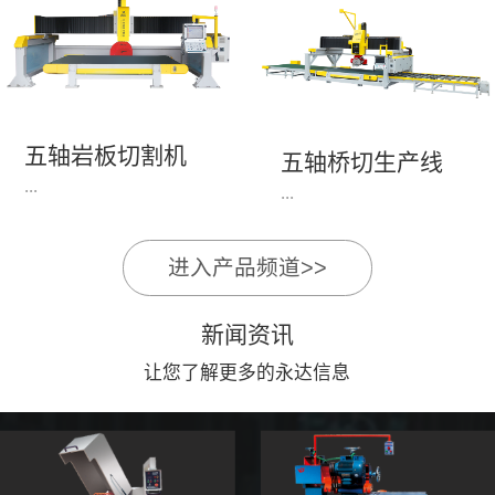
永达机电7头岩板倒角
1、简单易学的编程软
开槽机，该设备采用流
件，直观，快速，易
水线作业，加工效率
学。2、操作系统简单
高，切割速度快，并且
易用；采用进口伺服、
易操作。主要针对岩板
丝杆导轨，高速、平
五轴岩板切割机
陶瓷人造石进行直边斜
五轴桥切生产线
稳、可靠。3、前后刀
...
边修边倒角并开槽。
...
切割，带去毛刺倒角功
能，不伤石材、瓷砖表
面，不崩边。4、大板
进入产品频道>>
1、简单易学的编程软
》》五轴桥切高配型
平稳输送进出，切割加
件，直观，快速，易
（单机）》》永达五轴
工与上下板分开，便
新闻资讯
学。2、操作系统简单
桥切（含输送板材平
捷，高效。5、19”显示
易用；采用进口伺服、
让您了解更多的永达信息
台）
屏，按钮、遥杆集成面
丝杆导轨，高速、平
板，操作快速、简便。
稳、可靠。3、前后刀
切割，带去毛刺倒角功