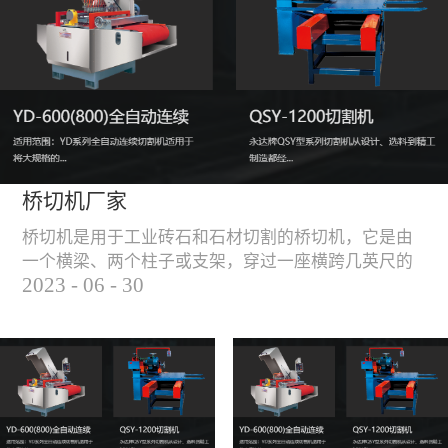
能，不伤石材、瓷砖表
面，不崩边。4、大板
平稳输送进出，切割加
工与上下板分开，便
捷，高效。5、19”显示
屏，按钮、遥杆集成面
板，操作快速、简便。
桥切机厂家
桥切机是用于工业砖石和石材切割的桥切机，它是由
一个横梁、两个柱子或支架，穿过一座横跨几英尺的
2023
-
06
-
30
桥而构成，因其形状而得名。随着石材和工业砖石的
使用越来越广泛，桥切机的需求也越来越大。桥切机
是用于实现快速切割大型石材和工业砖石的机器，具
有高效、节能、环保等优点，是现代建筑行业必不可
少的设备之一。但是，如何选择合适的桥切机厂家也
是很多消费者不得不面对的问题。选择一个靠谱的桥
切机厂家，是保证桥切机使用效果和...