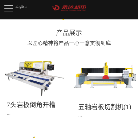
English
产品展示
以匠心精神将产品
一心一意贯彻到底
7头岩板倒角开槽
五轴岩板切割机(1)
机(1)
...
...