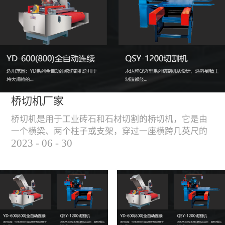
能，不伤石材、瓷砖表
面，不崩边。4、大板
平稳输送进出，切割加
工与上下板分开，便
捷，高效。5、19”显示
屏，按钮、遥杆集成面
板，操作快速、简便。
桥切机厂家
桥切机是用于工业砖石和石材切割的桥切机，它是由
一个横梁、两个柱子或支架，穿过一座横跨几英尺的
2023
-
06
-
30
桥而构成，因其形状而得名。随着石材和工业砖石的
使用越来越广泛，桥切机的需求也越来越大。桥切机
是用于实现快速切割大型石材和工业砖石的机器，具
有高效、节能、环保等优点，是现代建筑行业必不可
少的设备之一。但是，如何选择合适的桥切机厂家也
是很多消费者不得不面对的问题。选择一个靠谱的桥
切机厂家，是保证桥切机使用效果和...