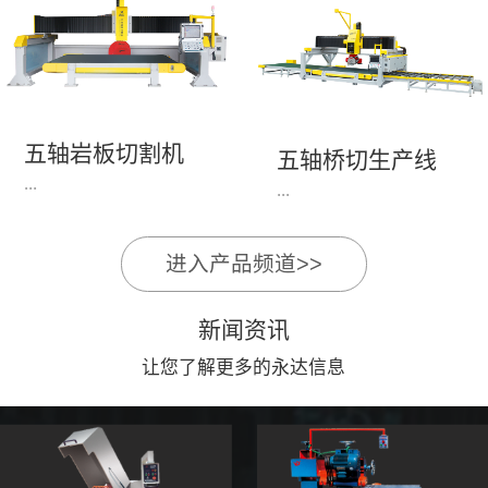
永达机电7头岩板倒角
1、简单易学的编程软
开槽机，该设备采用流
件，直观，快速，易
水线作业，加工效率
学。2、操作系统简单
高，切割速度快，并且
易用；采用进口伺服、
易操作。主要针对岩板
丝杆导轨，高速、平
五轴岩板切割机
陶瓷人造石进行直边斜
五轴桥切生产线
稳、可靠。3、前后刀
...
边修边倒角并开槽。
...
切割，带去毛刺倒角功
能，不伤石材、瓷砖表
面，不崩边。4、大板
进入产品频道>>
1、简单易学的编程软
》》五轴桥切高配型
平稳输送进出，切割加
件，直观，快速，易
（单机）》》永达五轴
工与上下板分开，便
新闻资讯
学。2、操作系统简单
桥切（含输送板材平
捷，高效。5、19”显示
易用；采用进口伺服、
让您了解更多的永达信息
台）
屏，按钮、遥杆集成面
丝杆导轨，高速、平
板，操作快速、简便。
稳、可靠。3、前后刀
切割，带去毛刺倒角功