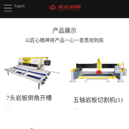
English
产品展示
以匠心精神将产品
一心一意贯彻到底
7头岩板倒角开槽
五轴岩板切割机(1)
机(1)
...
...