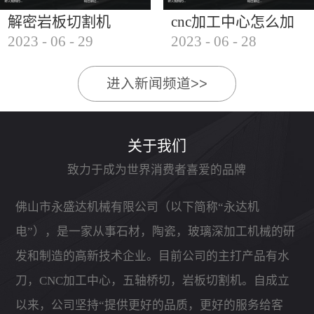
解密岩板切割机
cnc加工中心怎么加
2023
-
06
-
29
2023
-
06
-
28
工石材
进入新闻频道>>
关于我们
致力于成为世界消费者喜爱的品牌
佛山市永盛达机械有限公司（以下简称“永达机
电”），是一家从事石材，陶瓷，玻璃深加工机械的研
发和制造的高新技术企业。目前公司的主打产品有水
刀，CNC加工中心，五轴桥切，岩板切割机。自成立
以来，公司坚持“提供更好的品质，更好的服务给客