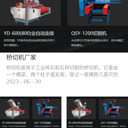
能，不伤石材、瓷砖表
面，不崩边。4、大板
平稳输送进出，切割加
工与上下板分开，便
捷，高效。5、19”显示
屏，按钮、遥杆集成面
板，操作快速、简便。
桥切机厂家
桥切机是用于工业砖石和石材切割的桥切机，它是由
一个横梁、两个柱子或支架，穿过一座横跨几英尺的
2023
-
06
-
30
桥而构成，因其形状而得名。随着石材和工业砖石的
使用越来越广泛，桥切机的需求也越来越大。桥切机
是用于实现快速切割大型石材和工业砖石的机器，具
有高效、节能、环保等优点，是现代建筑行业必不可
少的设备之一。但是，如何选择合适的桥切机厂家也
是很多消费者不得不面对的问题。选择一个靠谱的桥
切机厂家，是保证桥切机使用效果和...