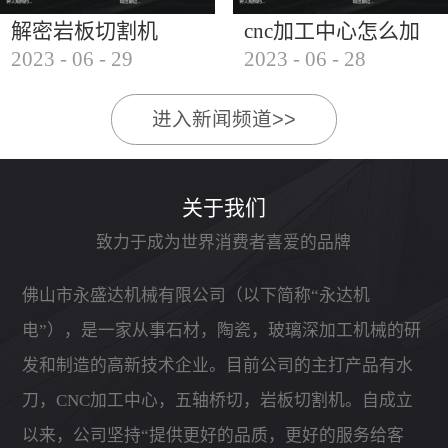
解密岩板切割机
cnc加工中心怎么加
2023
-
06
-
29
2023
-
06
-
28
工石材
进入新闻频道>>
关于我们
致力于成为世界消费者喜爱的品牌
佛山市永盛达机械有限公司（以下简称“永达机
电”），是一家从事石材，陶瓷，玻璃深加工机械的研
发和制造的高新技术企业。目前公司的主打产品有水
刀，CNC加工中心，五轴桥切，岩板切割机。自成立
以来，公司坚持“提供更好的品质，更好的服务给客