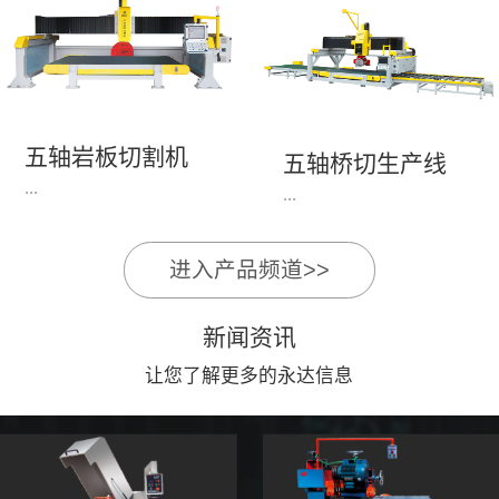
永达机电7头岩板倒角
1、简单易学的编程软
开槽机，该设备采用流
件，直观，快速，易
水线作业，加工效率
学。2、操作系统简单
高，切割速度快，并且
易用；采用进口伺服、
易操作。主要针对岩板
丝杆导轨，高速、平
五轴岩板切割机
陶瓷人造石进行直边斜
五轴桥切生产线
稳、可靠。3、前后刀
...
边修边倒角并开槽。
...
切割，带去毛刺倒角功
能，不伤石材、瓷砖表
面，不崩边。4、大板
进入产品频道>>
1、简单易学的编程软
》》五轴桥切高配型
平稳输送进出，切割加
件，直观，快速，易
（单机）》》永达五轴
工与上下板分开，便
新闻资讯
学。2、操作系统简单
桥切（含输送板材平
捷，高效。5、19”显示
易用；采用进口伺服、
让您了解更多的永达信息
台）
屏，按钮、遥杆集成面
丝杆导轨，高速、平
板，操作快速、简便。
稳、可靠。3、前后刀
切割，带去毛刺倒角功