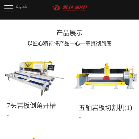
English
产品展示
以匠心精神将产品
一心一意贯彻到底
7头岩板倒角开槽
五轴岩板切割机(1)
机(1)
...
...