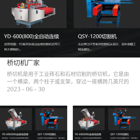
能，不伤石材、瓷砖表
面，不崩边。4、大板
平稳输送进出，切割加
工与上下板分开，便
捷，高效。5、19”显示
屏，按钮、遥杆集成面
板，操作快速、简便。
桥切机厂家
桥切机是用于工业砖石和石材切割的桥切机，它是由
一个横梁、两个柱子或支架，穿过一座横跨几英尺的
2023
-
06
-
30
桥而构成，因其形状而得名。随着石材和工业砖石的
使用越来越广泛，桥切机的需求也越来越大。桥切机
是用于实现快速切割大型石材和工业砖石的机器，具
有高效、节能、环保等优点，是现代建筑行业必不可
少的设备之一。但是，如何选择合适的桥切机厂家也
是很多消费者不得不面对的问题。选择一个靠谱的桥
切机厂家，是保证桥切机使用效果和...