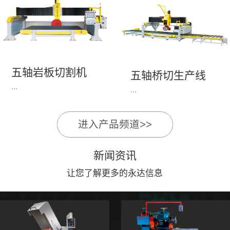
永达机电7头岩板倒角
1、简单易学的编程软
开槽机，该设备采用流
件，直观，快速，易
水线作业，加工效率
学。2、操作系统简单
高，切割速度快，并且
易用；采用进口伺服、
易操作。主要针对岩板
丝杆导轨，高速、平
五轴岩板切割机
陶瓷人造石进行直边斜
五轴桥切生产线
稳、可靠。3、前后刀
...
边修边倒角并开槽。
...
切割，带去毛刺倒角功
能，不伤石材、瓷砖表
面，不崩边。4、大板
进入产品频道>>
1、简单易学的编程软
》》五轴桥切高配型
平稳输送进出，切割加
件，直观，快速，易
（单机）》》永达五轴
工与上下板分开，便
新闻资讯
学。2、操作系统简单
桥切（含输送板材平
捷，高效。5、19”显示
易用；采用进口伺服、
让您了解更多的永达信息
台）
屏，按钮、遥杆集成面
丝杆导轨，高速、平
板，操作快速、简便。
稳、可靠。3、前后刀
切割，带去毛刺倒角功