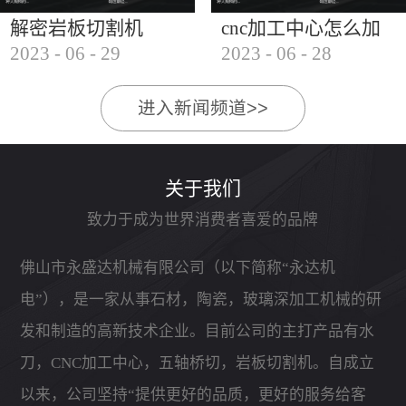
解密岩板切割机
cnc加工中心怎么加
2023
-
06
-
29
2023
-
06
-
28
工石材
进入新闻频道>>
关于我们
致力于成为世界消费者喜爱的品牌
佛山市永盛达机械有限公司（以下简称“永达机
电”），是一家从事石材，陶瓷，玻璃深加工机械的研
发和制造的高新技术企业。目前公司的主打产品有水
刀，CNC加工中心，五轴桥切，岩板切割机。自成立
以来，公司坚持“提供更好的品质，更好的服务给客