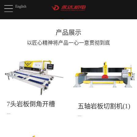
English
产品展示
以匠心精神将产品
一心一意贯彻到底
7头岩板倒角开槽
五轴岩板切割机(1)
机(1)
...
...