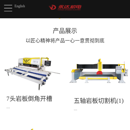
English
产品展示
以匠心精神将产品
一心一意贯彻到底
7头岩板倒角开槽
五轴岩板切割机(1)
机(1)
...
...