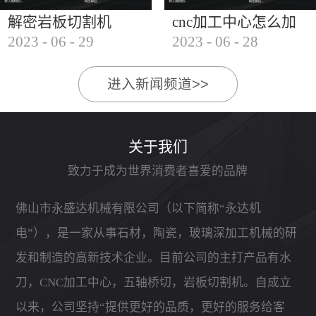
解密岩板切割机
cnc加工中心怎么加
2023
-
06
-
29
2023
-
06
-
28
工石材
进入新闻频道>>
关于我们
致力于成为世界消费者喜爱的品牌
佛山市永盛达机械有限公司（以下简称“永达机
电”），是一家从事石材，陶瓷，玻璃深加工机械的研
发和制造的高新技术企业。目前公司的主打产品有水
刀，CNC加工中心，五轴桥切，岩板切割机。自成立
以来，公司坚持“提供更好的品质，更好的服务给客