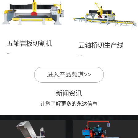
永达机电7头岩板倒角
1、简单易学的编程软
开槽机，该设备采用流
件，直观，快速，易
水线作业，加工效率
学。2、操作系统简单
高，切割速度快，并且
易用；采用进口伺服、
易操作。主要针对岩板
丝杆导轨，高速、平
五轴岩板切割机
陶瓷人造石进行直边斜
五轴桥切生产线
稳、可靠。3、前后刀
...
边修边倒角并开槽。
...
切割，带去毛刺倒角功
能，不伤石材、瓷砖表
面，不崩边。4、大板
进入产品频道>>
1、简单易学的编程软
》》五轴桥切高配型
平稳输送进出，切割加
件，直观，快速，易
（单机）》》永达五轴
工与上下板分开，便
新闻资讯
学。2、操作系统简单
桥切（含输送板材平
捷，高效。5、19”显示
易用；采用进口伺服、
让您了解更多的永达信息
台）
屏，按钮、遥杆集成面
丝杆导轨，高速、平
板，操作快速、简便。
稳、可靠。3、前后刀
切割，带去毛刺倒角功