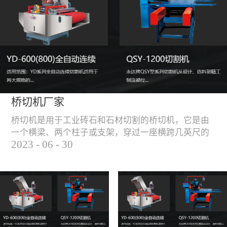
能，不伤石材、瓷砖表
面，不崩边。4、大板
平稳输送进出，切割加
工与上下板分开，便
捷，高效。5、19”显示
屏，按钮、遥杆集成面
板，操作快速、简便。
桥切机厂家
桥切机是用于工业砖石和石材切割的桥切机，它是由
一个横梁、两个柱子或支架，穿过一座横跨几英尺的
2023
-
06
-
30
桥而构成，因其形状而得名。随着石材和工业砖石的
使用越来越广泛，桥切机的需求也越来越大。桥切机
是用于实现快速切割大型石材和工业砖石的机器，具
有高效、节能、环保等优点，是现代建筑行业必不可
少的设备之一。但是，如何选择合适的桥切机厂家也
是很多消费者不得不面对的问题。选择一个靠谱的桥
切机厂家，是保证桥切机使用效果和...